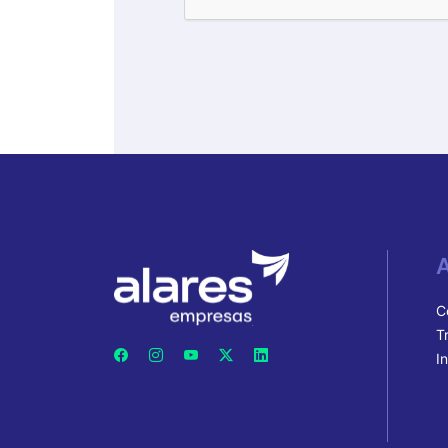
A
C
T
I