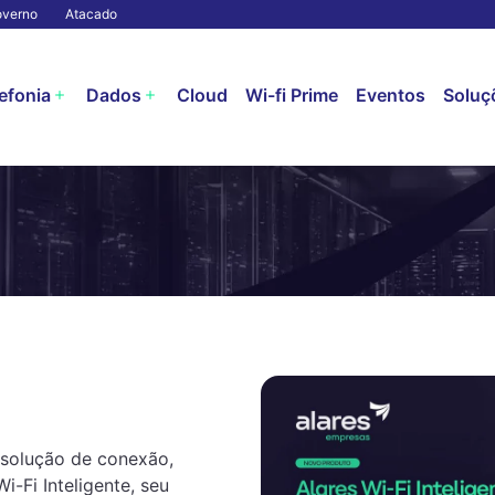
verno
Atacado
efonia
Dados
Cloud
Wi-fi Prime
Eventos
Soluçõ
solução de conexão,
i-Fi Inteligente, seu